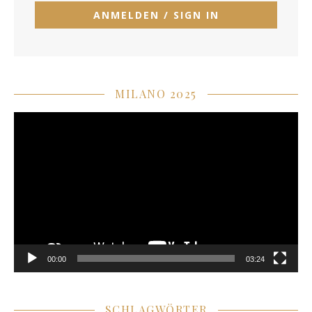
MILANO 2025
Video-
Player
00:00
03:24
SCHLAGWÖRTER