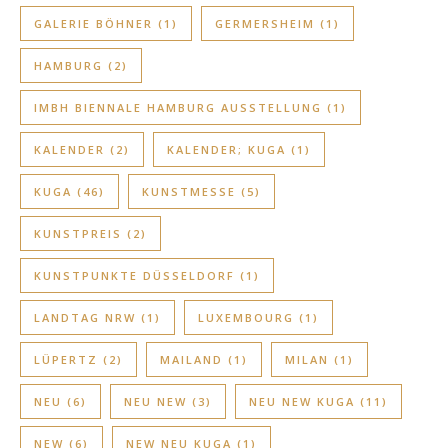
GALERIE BÖHNER
(1)
GERMERSHEIM
(1)
HAMBURG
(2)
IMBH BIENNALE HAMBURG AUSSTELLUNG
(1)
KALENDER
(2)
KALENDER; KUGA
(1)
KUGA
(46)
KUNSTMESSE
(5)
KUNSTPREIS
(2)
KUNSTPUNKTE DÜSSELDORF
(1)
LANDTAG NRW
(1)
LUXEMBOURG
(1)
LÜPERTZ
(2)
MAILAND
(1)
MILAN
(1)
NEU
(6)
NEU NEW
(3)
NEU NEW KUGA
(11)
NEW
(6)
NEW NEU KUGA
(1)