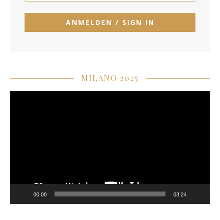
MILANO 2025
Video-
Player
00:00
03:24